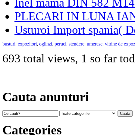
Inel mama DIN 582 M14 
PLECARI IN LUNA IA
Usturoi Import spania( D
busturi
,
expozitori
,
oglinzi
,
peruci
,
stendere
,
umerase
,
vitrine de expoz
693 total views, 1 so far to
Cauta anunturi
Categories