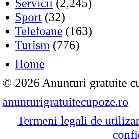
Servicii
(2,245)
Sport
(32)
Telefoane
(163)
Turism
(776)
Home
© 2026 Anunturi gratuite cu
anunturigratuitecupoze.ro
Termeni legali de utiliza
confi