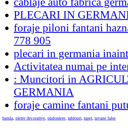
cablaje auto fabrica germ
PLECARI IN GERMAN
foraje piloni fantani haz
778 905
plecari in germania inaint
Activitatea numai pe inte
: Muncitori in AGRIC
GERMANIA
foraje camine fantani put
banda
,
pietre decorative
,
plafoniere
,
tablouri
,
tapet
,
tavane false