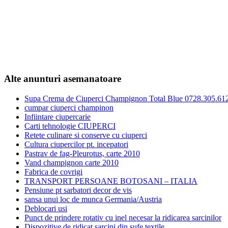
Alte anunturi asemanatoare
Supa Crema de Ciuperci Champignon Total Blue 0728.305.61
cumpar ciuperci champinon
Infiintare ciupercarie
Carti tehnologie CIUPERCI
Retete culinare si conserve cu ciuperci
Cultura ciupercilor pt. incepatori
Pastrav de fag-Pleurotus, carte 2010
Vand champignon carte 2010
Fabrica de covrigi
TRANSPORT PERSOANE BOTOSANI – ITALIA
Pensiune pt sarbatori decor de vis
sansa unui loc de munca Germania/Austria
Deblocari usi
Punct de prindere rotativ cu inel necesar la ridicarea sarcinilor
Dispozitive de ridicat sarcini din sufe textile