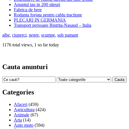
Anuntul tau in 200 siteuri
Fabrica de bere
Rodanta forjata pentru cablu tractiune
PLECARI IN GERMANIA
Transport persoane Bistrita-Nasaud – Italia
albe
,
ciuperci
,
negre
,
scumpe
,
sub pamant
1176 total views, 1 so far today
Cauta anunturi
Categories
Afaceri
(459)
Agricultura
(424)
Animale
(67)
Arta
(14)
Auto moto
(594)