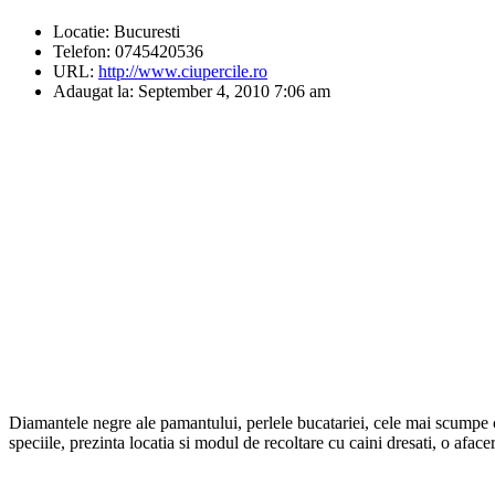
Locatie:
Bucuresti
Telefon:
0745420536
URL:
http://www.ciupercile.ro
Adaugat la:
September 4, 2010 7:06 am
Diamantele negre ale pamantului, perlele bucatariei, cele mai scumpe ci
speciile, prezinta locatia si modul de recoltare cu caini dresati, o afacer