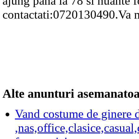
ajung pana la 78 si nuante fo
contactati:0720130490.Va 
Alte anunturi asemanato
Vand costume de ginere 
,nas,office,clasice,casual