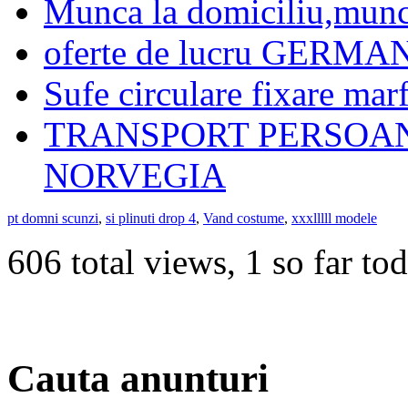
Munca la domiciliu,munca
oferte de lucru GERMA
Sufe circulare fixare mar
TRANSPORT PERSOANE
NORVEGIA
pt domni scunzi
,
si plinuti drop 4
,
Vand costume
,
xxxlllll modele
606 total views, 1 so far to
Cauta anunturi