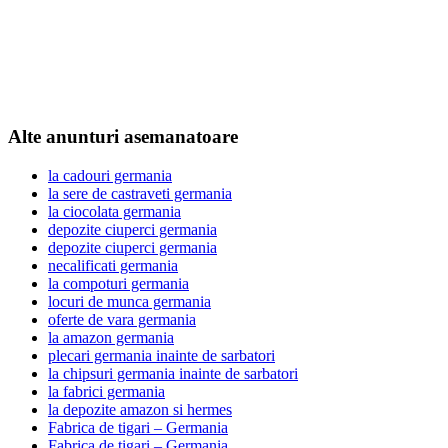
Alte anunturi asemanatoare
la cadouri germania
la sere de castraveti germania
la ciocolata germania
depozite ciuperci germania
depozite ciuperci germania
necalificati germania
la compoturi germania
locuri de munca germania
oferte de vara germania
la amazon germania
plecari germania inainte de sarbatori
la chipsuri germania inainte de sarbatori
la fabrici germania
la depozite amazon si hermes
Fabrica de tigari – Germania
Fabrica de tigari – Germania