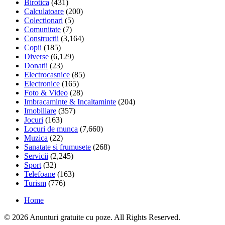
Birotica
(431)
Calculatoare
(200)
Colectionari
(5)
Comunitate
(7)
Constructii
(3,164)
Copii
(185)
Diverse
(6,129)
Donatii
(23)
Electrocasnice
(85)
Electronice
(165)
Foto & Video
(28)
Imbracaminte & Incaltaminte
(204)
Imobiliare
(357)
Jocuri
(163)
Locuri de munca
(7,660)
Muzica
(22)
Sanatate si frumusete
(268)
Servicii
(2,245)
Sport
(32)
Telefoane
(163)
Turism
(776)
Home
© 2026 Anunturi gratuite cu poze. All Rights Reserved.