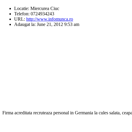
Locatie:
Miercurea Ciuc
Telefon:
0724934243
URL:
http://www.infomunca.ro
Adaugat la:
June 21, 2012 9:53 am
Firma acreditata recruteaza personal in Germania la cules salata, ceapa