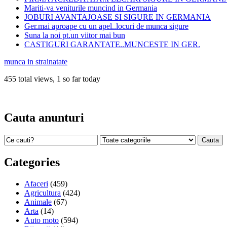
Mariti-va veniturile muncind in Germania
JOBURI AVANTAJOASE SI SIGURE IN GERMANIA
Ger.mai aproape cu un apel..locuri de munca sigure
Suna la noi pt.un viitor mai bun
CASTIGURI GARANTATE..MUNCESTE IN GER.
munca in strainatate
455 total views, 1 so far today
Cauta anunturi
Categories
Afaceri
(459)
Agricultura
(424)
Animale
(67)
Arta
(14)
Auto moto
(594)