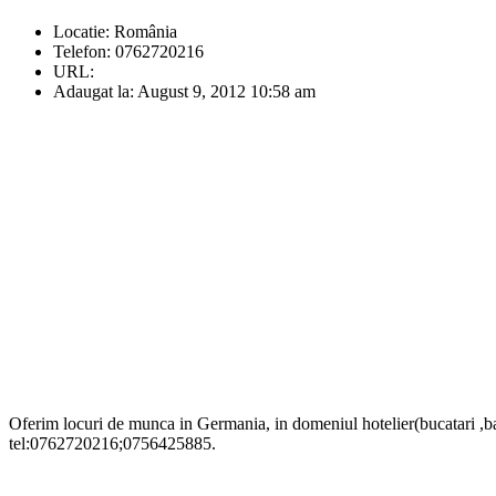
Locatie:
România
Telefon:
0762720216
URL:
Adaugat la:
August 9, 2012 10:58 am
Oferim locuri de munca in Germania, in domeniul hotelier(bucatari ,ba
tel:0762720216;0756425885.