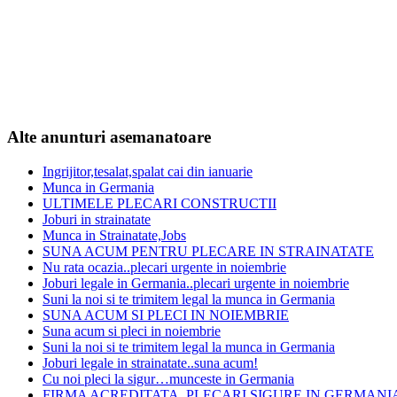
Alte anunturi asemanatoare
Ingrijitor,tesalat,spalat cai din ianuarie
Munca in Germania
ULTIMELE PLECARI CONSTRUCTII
Joburi in strainatate
Munca in Strainatate,Jobs
SUNA ACUM PENTRU PLECARE IN STRAINATATE
Nu rata ocazia..plecari urgente in noiembrie
Joburi legale in Germania..plecari urgente in noiembrie
Suni la noi si te trimitem legal la munca in Germania
SUNA ACUM SI PLECI IN NOIEMBRIE
Suna acum si pleci in noiembrie
Suni la noi si te trimitem legal la munca in Germania
Joburi legale in strainatate..suna acum!
Cu noi pleci la sigur…munceste in Germania
FIRMA ACREDITATA..PLECARI SIGURE IN GERMANI