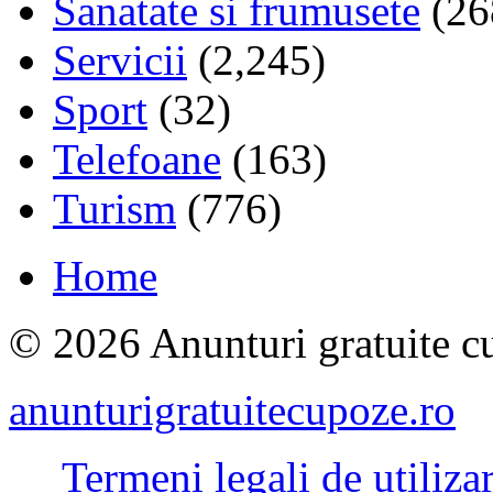
Sanatate si frumusete
(26
Servicii
(2,245)
Sport
(32)
Telefoane
(163)
Turism
(776)
Home
© 2026 Anunturi gratuite cu
anunturigratuitecupoze.ro
Termeni legali de utiliza