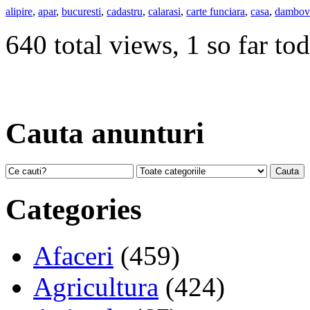
alipire
,
apar
,
bucuresti
,
cadastru
,
calarasi
,
carte funciara
,
casa
,
dambov
640 total views, 1 so far to
Cauta anunturi
Categories
Afaceri
(459)
Agricultura
(424)