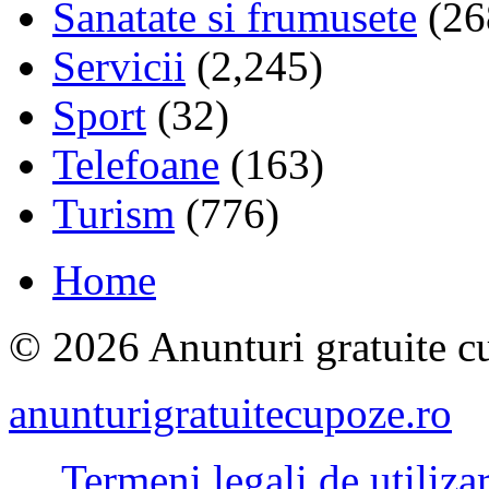
Sanatate si frumusete
(26
Servicii
(2,245)
Sport
(32)
Telefoane
(163)
Turism
(776)
Home
© 2026 Anunturi gratuite cu
anunturigratuitecupoze.ro
Termeni legali de utiliza