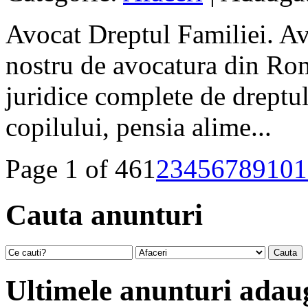
Avocat Dreptul Familiei. Av
nostru de avocatura din Roma
juridice complete de dreptul
copilului, pensia alime...
Page 1 of 46
1
2
3
4
5
6
7
8
9
10
1
Cauta anunturi
Ultimele anunturi adau