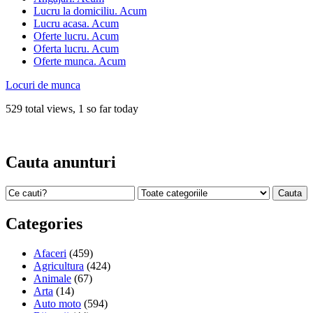
Lucru la domiciliu. Acum
Lucru acasa. Acum
Oferte lucru. Acum
Oferta lucru. Acum
Oferte munca. Acum
Locuri de munca
529 total views, 1 so far today
Cauta anunturi
Categories
Afaceri
(459)
Agricultura
(424)
Animale
(67)
Arta
(14)
Auto moto
(594)