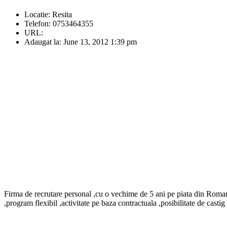
Locatie:
Resita
Telefon:
0753464355
URL:
Adaugat la:
June 13, 2012 1:39 pm
Firma de recrutare personal ,cu o vechime de 5 ani pe piata din Romani
,program flexibil ,activitate pe baza contractuala ,posibilitate de casti