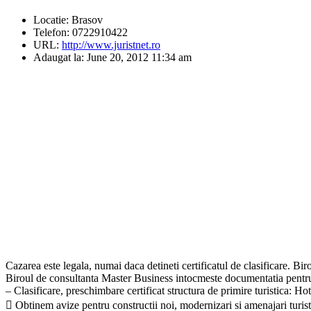
Locatie:
Brasov
Telefon:
0722910422
URL:
http://www.juristnet.ro
Adaugat la:
June 20, 2012 11:34 am
Cazarea este legala, numai daca detineti certificatul de clasificare. Bi
Biroul de consultanta Master Business intocmeste documentatia pentru obt
– Clasificare, preschimbare certificat structura de primire turistica: Hotel
 Obtinem avize pentru constructii noi, modernizari si amenajari turistic