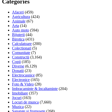
Categories
Afaceri
(459)
Agricultura
(424)
Animale
(67)
Arta
(14)
Auto moto
(594)
Bijuterii
(44)
Birotica
(431)
Calculatoare
(200)
Colectionari
(5)
Comunitate
(7)
Constructii
(3,164)
Copii
(185)
Diverse
(6,129)
Donatii
(23)
Electrocasnice
(85)
Electronice
(165)
Foto & Video
(28)
Imbracaminte & Incaltaminte
(204)
Imobiliare
(357)
Jocuri
(163)
Locuri de munca
(7,660)
Muzica
(22)
Sanatate si frumusete
(268)