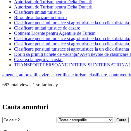
Autorizatii de Turism pentru Delta Dunarii
Autorizatii de Turism pentru Delta Dunarii
Clasificare unitati turistice
Birou de autorizare in turism
Clasificare pensiuni turistice si agroturistice la un click distanta.
Clasificare unitati turistice de cazare
Obtinem Licente pentru Agentiile de Turism
Clasificare pensiuni turistice si agroturistice la un click distanta.
Clasificare pensiuni turistice si agroturistice la un click distanta.
Clasificare pensiuni turistice si agroturistice la un click distanta
Doriți să primiți tichete de vacanță? Aveți nevoie de clasificare !
Cazarea la negru va costa!
TRANSPORT PERSOANE INTERN SI INTERNATIONA
amenda
,
autorizatii
,
avize
,
c
,
certificate turism
,
clasificare
,
contraventi
682 total views, 1 so far today
Cauta anunturi