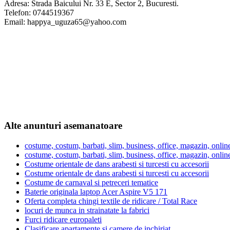
Adresa: Strada Baicului Nr. 33 E, Sector 2, Bucuresti.
Telefon: 0744519367
Email: happya_uguza65@yahoo.com
Alte anunturi asemanatoare
costume, costum, barbati, slim, business, office, magazin, onlin
costume, costum, barbati, slim, business, office, magazin, onlin
Costume orientale de dans arabesti si turcesti cu accesorii
Costume orientale de dans arabesti si turcesti cu accesorii
Costume de carnaval si petreceri tematice
Baterie originala laptop Acer Aspire V5 171
Oferta completa chingi textile de ridicare / Total Race
locuri de munca in strainatate la fabrici
Furci ridicare europaleti
Clasificare apartamente si camere de inchiriat