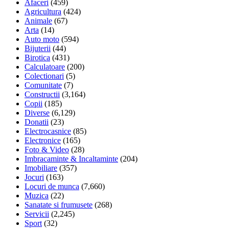
Afaceri
(459)
Agricultura
(424)
Animale
(67)
Arta
(14)
Auto moto
(594)
Bijuterii
(44)
Birotica
(431)
Calculatoare
(200)
Colectionari
(5)
Comunitate
(7)
Constructii
(3,164)
Copii
(185)
Diverse
(6,129)
Donatii
(23)
Electrocasnice
(85)
Electronice
(165)
Foto & Video
(28)
Imbracaminte & Incaltaminte
(204)
Imobiliare
(357)
Jocuri
(163)
Locuri de munca
(7,660)
Muzica
(22)
Sanatate si frumusete
(268)
Servicii
(2,245)
Sport
(32)