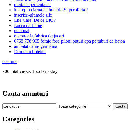
oferta super tentanta
intampina iarna cu bucurie-Superoferta!!
inscrieri-ultimele zile
Life Care, De ce BIO?
Lucru part time
personal
operator la fabrica de jucari
0768 778 905 foraje fose piloni puturi apa pe tuburi de beton
ambalat carne germania
Domeniu hotelier
costume
706 total views, 1 so far today
Cauta anunturi
Categories