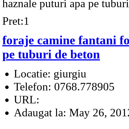
haznale puturi apa pe tubur
Pret:1
foraje camine fantani f
pe tuburi de beton
Locatie:
giurgiu
Telefon:
0768.778905
URL:
Adaugat la:
May 26, 201