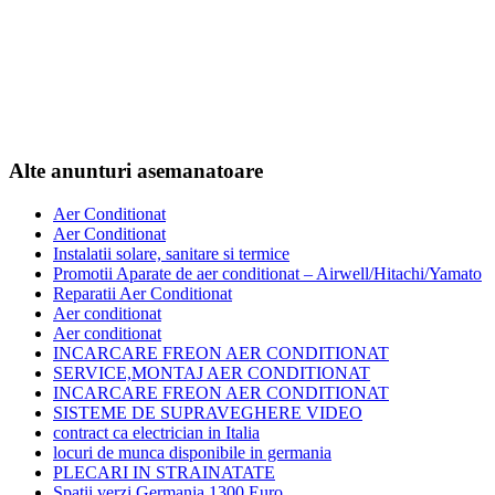
Alte anunturi asemanatoare
Aer Conditionat
Aer Conditionat
Instalatii solare, sanitare si termice
Promotii Aparate de aer conditionat – Airwell/Hitachi/Yamato
Reparatii Aer Conditionat
Aer conditionat
Aer conditionat
INCARCARE FREON AER CONDITIONAT
SERVICE,MONTAJ AER CONDITIONAT
INCARCARE FREON AER CONDITIONAT
SISTEME DE SUPRAVEGHERE VIDEO
contract ca electrician in Italia
locuri de munca disponibile in germania
PLECARI IN STRAINATATE
Spatii verzi Germania 1300 Euro