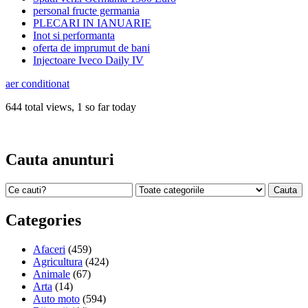
personal fructe germania
PLECARI IN IANUARIE
Inot si performanta
oferta de imprumut de bani
Injectoare Iveco Daily IV
aer conditionat
644 total views, 1 so far today
Cauta anunturi
Categories
Afaceri
(459)
Agricultura
(424)
Animale
(67)
Arta
(14)
Auto moto
(594)