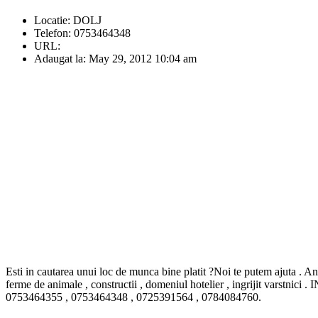
Locatie:
DOLJ
Telefon:
0753464348
URL:
Adaugat la:
May 29, 2012 10:04 am
Esti in cautarea unui loc de munca bine platit ?Noi te putem ajuta . 
ferme de animale , constructii , domeniul hotelier , ingrijit varstn
0753464355 , 0753464348 , 0725391564 , 0784084760.