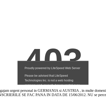
Angajam urgent personal in GERMANIA si AUSTRIA , in multe domenii dispo
ici . INSCRIERILE SE FAC PANA IN DATA DE 15/06/2012. NU se percepe co