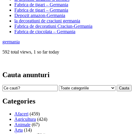
Fabrica de tigari – Germania
Fabrica de tigari – Germania
Depozit amazon-Germania
la decoratiuni de craciuni germania
Fabrica de decoratiuni Craciun-Germania
Fabrica de ciocolata – Germania
germania
592 total views, 1 so far today
Cauta anunturi
Categories
Afaceri
(459)
Agricultura
(424)
Animale
(67)
Arta
(14)