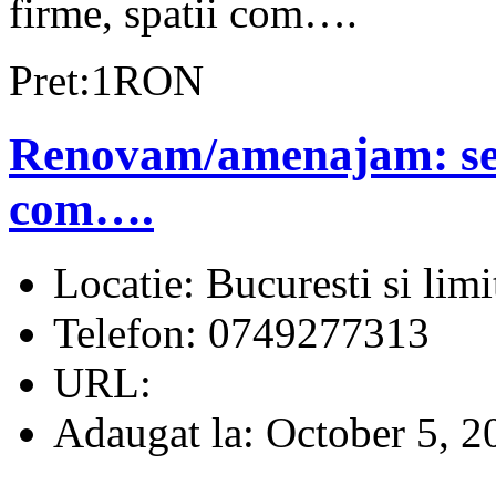
firme, spatii com….
Pret:1RON
Renovam/amenajam: sedi
com….
Locatie:
Bucuresti si limi
Telefon:
0749277313
URL:
Adaugat la:
October 5, 2