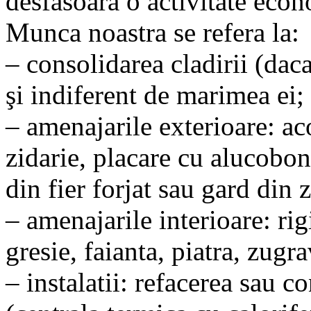
desfasoara o activitate econ
Munca noastra se refera la:
– consolidarea cladirii (daca
şi indiferent de marimea ei;
– amenajarile exterioare: ac
zidarie, placare cu alucobon
din fier forjat sau gard din z
– amenajarile interioare: rigi
gresie, faianta, piatra, zugra
– instalatii: refacerea sau co