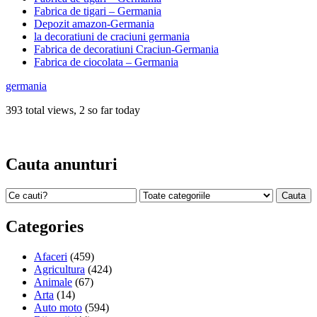
Fabrica de tigari – Germania
Depozit amazon-Germania
la decoratiuni de craciuni germania
Fabrica de decoratiuni Craciun-Germania
Fabrica de ciocolata – Germania
germania
393 total views, 2 so far today
Cauta anunturi
Categories
Afaceri
(459)
Agricultura
(424)
Animale
(67)
Arta
(14)
Auto moto
(594)