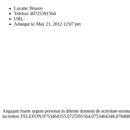
Locatie:
Brasov
Telefon:
40725391564
URL:
Adaugat la:
May 21, 2012 12:07 pm
Angajam foarte urgent personal in diferite domenii de activitate-montat 
incredere.TELEFON:0753464355,0725391564,0753464348,078408