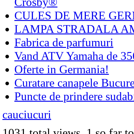
Crosby®
CULES DE MERE GERM
LAMPA STRADALA AM
Fabrica de parfumuri
Vand ATV Yamaha de 3
Oferte in Germania!
Curatare canapele Bucures
Puncte de prindere sudab
cauciucuri
1031 total views, 1 so far t