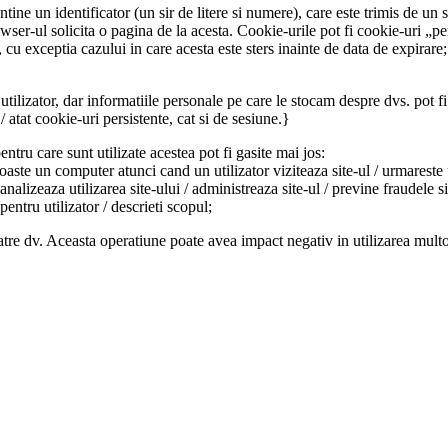
ntine un identificator (un sir de litere si numere), care este trimis de un
owser-ul solicita o pagina de la acesta. Cookie-urile pot fi cookie-uri „pe
 cu exceptia cazului in care acesta este sters inainte de data de expirare; 
tilizator, dar informatiile personale pe care le stocam despre dvs. pot fi 
 atat cookie-uri persistente, cat si de sesiune.}
ntru care sunt utilizate acestea pot fi gasite mai jos:
te un computer atunci cand un utilizator viziteaza site-ul / urmareste ut
 analizeaza utilizarea site-ului / administreaza site-ul / previne fraudele s
pentru utilizator / descrieti scopul;
tre dv. Aceasta operatiune poate avea impact negativ in utilizarea multor