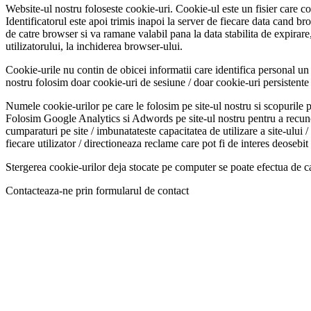
Website-ul nostru foloseste cookie-uri. Cookie-ul este un fisier care co
Identificatorul este apoi trimis inapoi la server de fiecare data cand br
de catre browser si va ramane valabil pana la data stabilita de expirare,
utilizatorului, la inchiderea browser-ului.
Cookie-urile nu contin de obicei informatii care identifica personal un u
nostru folosim doar cookie-uri de sesiune / doar cookie-uri persistente /
Numele cookie-urilor pe care le folosim pe site-ul nostru si scopurile pe
Folosim Google Analytics si Adwords pe site-ul nostru pentru a recunoas
cumparaturi pe site / imbunatateste capacitatea de utilizare a site-ului /
fiecare utilizator / directioneaza reclame care pot fi de interes deosebit 
Stergerea cookie-urilor deja stocate pe computer se poate efectua de ca
Contacteaza-ne prin formularul de contact