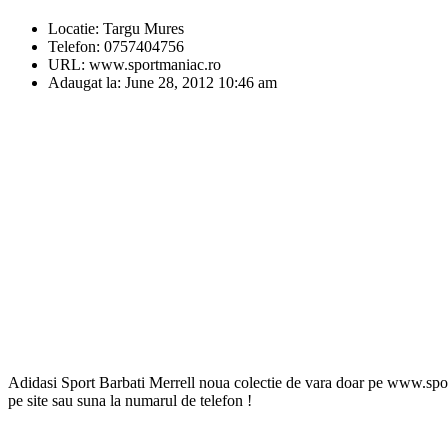
Locatie:
Targu Mures
Telefon:
0757404756
URL:
www.sportmaniac.ro
Adaugat la:
June 28, 2012 10:46 am
Adidasi Sport Barbati Merrell noua colectie de vara doar pe www.sportm
pe site sau suna la numarul de telefon !