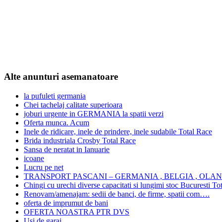
Alte anunturi asemanatoare
la pufuleti germania
Chei tachelaj calitate superioara
joburi urgente in GERMANIA la spatii verzi
Oferta munca. Acum
Inele de ridicare, inele de prindere, inele sudabile Total Race
Brida industriala Crosby Total Race
Sansa de neratat in Ianuarie
icoane
Lucru pe net
TRANSPORT PASCANI – GERMANIA , BELGIA , OLA
Chingi cu urechi diverse capacitati si lungimi stoc Bucuresti To
Renovam/amenajam: sedii de banci, de firme, spatii com….
oferta de imprumut de bani
OFERTA NOASTRA PTR DVS
Usi de garaj