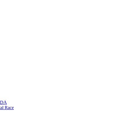
NDA
tal Race