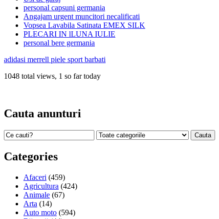
personal capsuni germania
Angajam urgent muncitori necalificati
Vopsea Lavabila Satinata EMEX SILK
PLECARI IN lLUNA IULIE
personal bere germania
adidasi merrell piele sport barbati
1048 total views, 1 so far today
Cauta anunturi
Categories
Afaceri
(459)
Agricultura
(424)
Animale
(67)
Arta
(14)
Auto moto
(594)