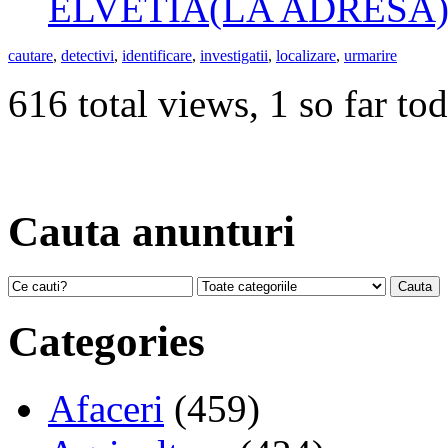
ELVETIA(LA ADRESA
cautare
,
detectivi
,
identificare
,
investigatii
,
localizare
,
urmarire
616 total views, 1 so far to
Cauta anunturi
Categories
Afaceri
(459)