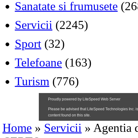
Sanatate si frumusete
(26
Servicii
(2245)
Sport
(32)
Telefoane
(163)
Turism
(776)
Home
»
Servicii
»
Agentia d