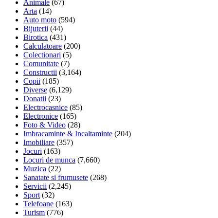
Animale
(67)
Arta
(14)
Auto moto
(594)
Bijuterii
(44)
Birotica
(431)
Calculatoare
(200)
Colectionari
(5)
Comunitate
(7)
Constructii
(3,164)
Copii
(185)
Diverse
(6,129)
Donatii
(23)
Electrocasnice
(85)
Electronice
(165)
Foto & Video
(28)
Imbracaminte & Incaltaminte
(204)
Imobiliare
(357)
Jocuri
(163)
Locuri de munca
(7,660)
Muzica
(22)
Sanatate si frumusete
(268)
Servicii
(2,245)
Sport
(32)
Telefoane
(163)
Turism
(776)