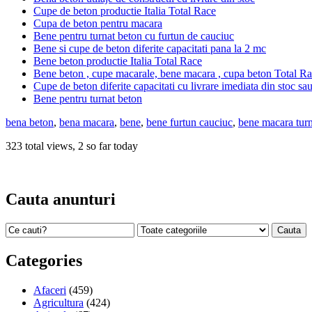
Cupe de beton productie Italia Total Race
Cupa de beton pentru macara
Bene pentru turnat beton cu furtun de cauciuc
Bene si cupe de beton diferite capacitati pana la 2 mc
Bene beton productie Italia Total Race
Bene beton , cupe macarale, bene macara , cupa beton Total R
Cupe de beton diferite capacitati cu livrare imediata din stoc s
Bene pentru turnat beton
bena beton
,
bena macara
,
bene
,
bene furtun cauciuc
,
bene macara turn
323 total views, 2 so far today
Cauta anunturi
Categories
Afaceri
(459)
Agricultura
(424)