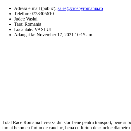
Adresa e-mail (public):
sales@crosbyromania.ro
Telefon:
0728305610
Judet:
Vaslui
Tara:
Romania
Localitate:
VASLUI
Adaugat la:
November 17, 2021 10:15 am
Total Race Romania livreaza din stoc bene pentru transport, bene si b
turnat beton cu furtun de cauciuc, bena cu furtun de cauciuc diametru