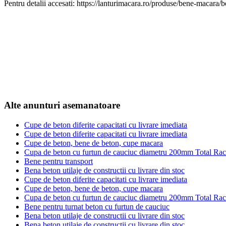
Pentru detalii accesati: https://lanturimacara.ro/produse/bene-macara/
Alte anunturi asemanatoare
Cupe de beton diferite capacitati cu livrare imediata
Cupe de beton diferite capacitati cu livrare imediata
Cupe de beton, bene de beton, cupe macara
Cupa de beton cu furtun de cauciuc diametru 200mm Total Ra
Bene pentru transport
Bena beton utilaje de constructii cu livrare din stoc
Cupe de beton diferite capacitati cu livrare imediata
Cupe de beton, bene de beton, cupe macara
Cupa de beton cu furtun de cauciuc diametru 200mm Total Ra
Bene pentru turnat beton cu furtun de cauciuc
Bena beton utilaje de constructii cu livrare din stoc
Bena beton utilaje de constructii cu livrare din stoc