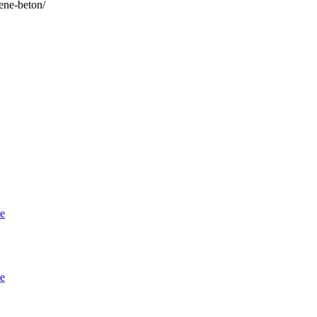
bene-beton/
ce
ce