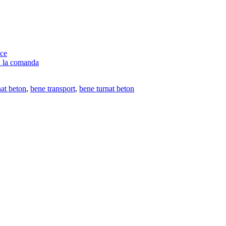
ace
au la comanda
at beton
,
bene transport
,
bene turnat beton