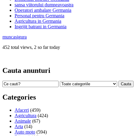
sansa viitorului dumneavoastra
Operatori ambalare Germania
Personal pentru Germania
Agricultura in Germania
Ingrijit batrani in Germania
muncasigura
452 total views, 2 so far today
Cauta anunturi
Categories
Afaceri
(459)
Agricultura
(424)
Animale
(67)
Arta
(14)
Auto moto
(594)