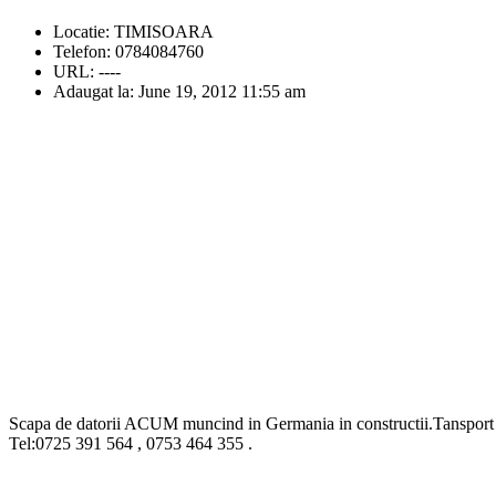
Locatie:
TIMISOARA
Telefon:
0784084760
URL:
----
Adaugat la:
June 19, 2012 11:55 am
Scapa de datorii ACUM muncind in Germania in constructii.Tansport si
Tel:0725 391 564 , 0753 464 355 .