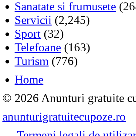
Sanatate si frumusete
(26
Servicii
(2,245)
Sport
(32)
Telefoane
(163)
Turism
(776)
Home
© 2026 Anunturi gratuite cu
anunturigratuitecupoze.ro
Termeni legali de utiliza