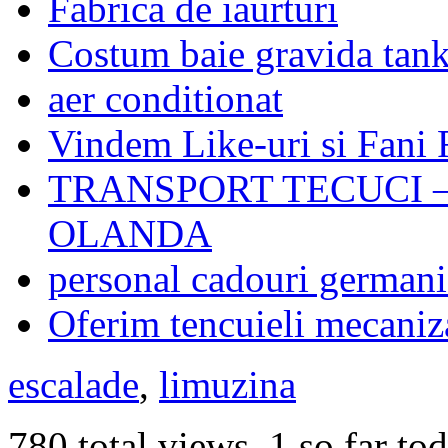
Fabrica de iaurturi
Costum baie gravida tank
aer conditionat
Vindem Like-uri si Fani
TRANSPORT TECUCI –
OLANDA
personal cadouri germani
Oferim tencuieli mecaniz
escalade
,
limuzina
780 total views, 1 so far to