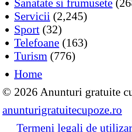
Sanatate si frumusete
(26
Servicii
(2,245)
Sport
(32)
Telefoane
(163)
Turism
(776)
Home
© 2026 Anunturi gratuite cu
anunturigratuitecupoze.ro
Termeni legali de utiliza