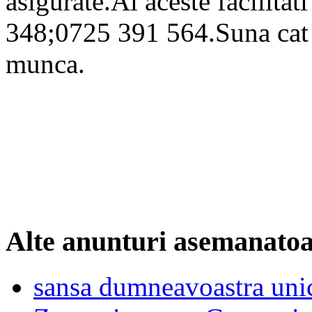
asigurate.Ai aceste facilita
348;0725 391 564.Suna cat m
munca.
Alte anunturi asemanato
sansa dumneavoastra uni