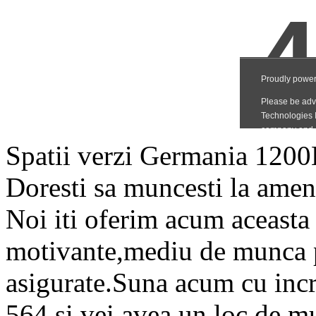
Spatii verzi Germania 12
Doresti sa muncesti la amen
Noi iti oferim acum aceasta p
motivante,mediu de munca p
asigurate.Suna acum cu inc
564 si vei avea un loc de m