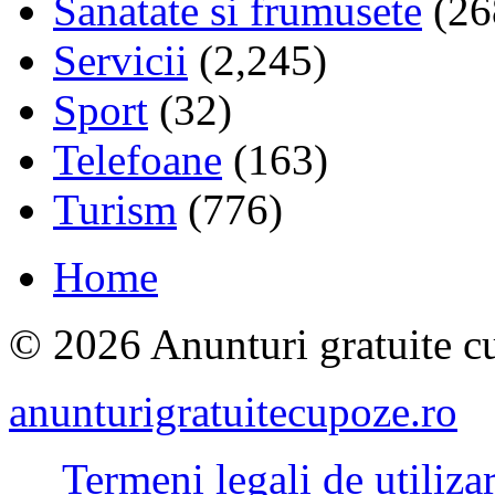
Sanatate si frumusete
(26
Servicii
(2,245)
Sport
(32)
Telefoane
(163)
Turism
(776)
Home
© 2026 Anunturi gratuite cu
anunturigratuitecupoze.ro
Termeni legali de utiliza