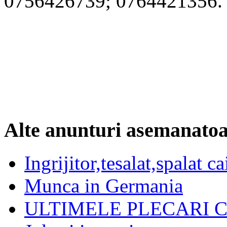
0756426739; 0764421356.
Alte anunturi asemanato
Ingrijitor,tesalat,spalat c
Munca in Germania
ULTIMELE PLECARI 