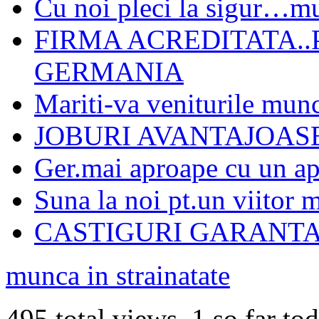
Cu noi pleci la sigur…m
FIRMA ACREDITATA..
GERMANIA
Mariti-va veniturile mun
JOBURI AVANTAJOASE
Ger.mai aproape cu un ap
Suna la noi pt.un viitor 
CASTIGURI GARANTA
munca in strainatate
495 total views, 1 so far to