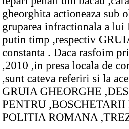
tepari penali din bacau ,car
gheorghita actioneaza sub o
gruparea infractionala a lu
putin timp ,respectiv GRU
constanta . Daca rasfoim pri
,2010 ,in presa locala de co
,sunt cateva referiri si la ac
GRUIA GHEORGHE ,DE
PENTRU ,BOSCHETARII
POLITIA ROMANA ,TRE