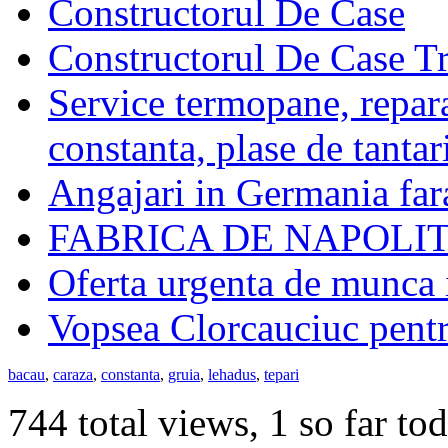
Constructorul De Case
Constructorul De Case T
Service termopane, repara
constanta, plase de tantar
Angajari in Germania far
FABRICA DE NAPOLI
Oferta urgenta de munca i
Vopsea Clorcauciuc pen
bacau
,
caraza
,
constanta
,
gruia
,
lehadus
,
tepari
744 total views, 1 so far to