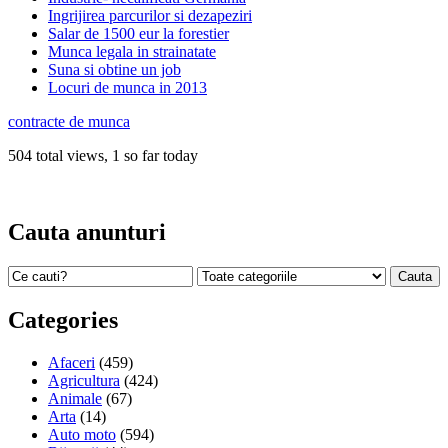
Ingrijirea parcurilor si dezapeziri
Salar de 1500 eur la forestier
Munca legala in strainatate
Suna si obtine un job
Locuri de munca in 2013
contracte de munca
504 total views, 1 so far today
Cauta anunturi
Categories
Afaceri
(459)
Agricultura
(424)
Animale
(67)
Arta
(14)
Auto moto
(594)