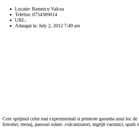
Locatie:
Ramnicu Valcea
Telefon:
0754369014
URL:
Adaugat la:
July 2, 2012 7:49 am
Cere sprijinul celor mai experimentati si primeste garantia unui loc de 
forestier, menaj, panouri solare ,vulcanizatori, ingrijit varstnici, spati