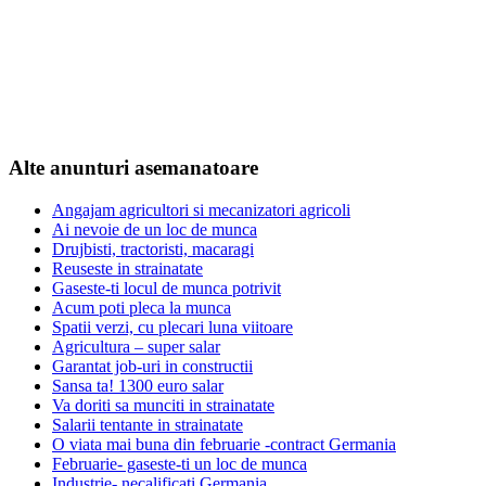
Alte anunturi asemanatoare
Angajam agricultori si mecanizatori agricoli
Ai nevoie de un loc de munca
Drujbisti, tractoristi, macaragi
Reuseste in strainatate
Gaseste-ti locul de munca potrivit
Acum poti pleca la munca
Spatii verzi, cu plecari luna viitoare
Agricultura – super salar
Garantat job-uri in constructii
Sansa ta! 1300 euro salar
Va doriti sa munciti in strainatate
Salarii tentante in strainatate
O viata mai buna din februarie -contract Germania
Februarie- gaseste-ti un loc de munca
Industrie- necalificati Germania