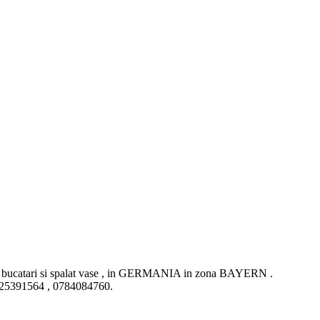
 bucatari si spalat vase , in GERMANIA in zona BAYERN .
 0725391564 , 0784084760.