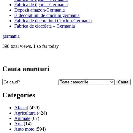
Fabrica de tigari – Germania
Depozit amazon-Germania
la decoratiuni de craciuni germania
Fabrica de decoratiuni Craciun-Germania
Fabrica de ciocolata – Germania
germania
398 total views, 1 so far today
Cauta anunturi
Categories
Afaceri
(459)
Agricultura
(424)
Animale
(67)
Arta
(14)
Auto moto
(594)