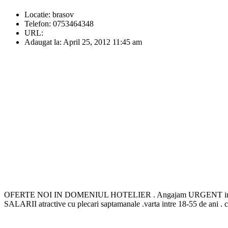
Locatie:
brasov
Telefon:
0753464348
URL:
Adaugat la:
April 25, 2012 11:45 am
OFERTE NOI IN DOMENIUL HOTELIER . Angajam URGENT in domeniul h
SALARII atractive cu plecari saptamanale .varta intre 18-55 de ani . 