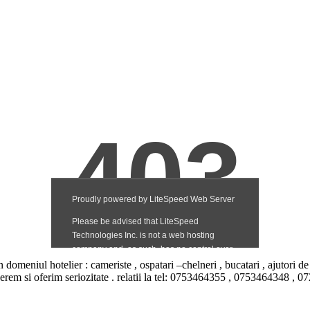
otelier : cameriste , ospatari –chelneri , bucatari , ajutori de
cerem si oferim seriozitate . relatii la tel: 0753464355 , 0753464348 ,