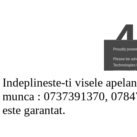
Indeplineste-ti visele apelan
munca : 0737391370, 07847
este garantat.