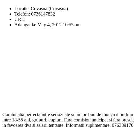
Locatie:
Covasna (Covasna)
Telefon:
0736147832
URL:
Adaugat la:
May 4, 2012 10:55 am
Combinatia perfecta intre seriozitate si un loc bun de munca iti indrum
intre 18-55 ani, grupuri, cupluri. Fara comision anticipat si fara presele
in favoarea dvs si salarii tentante. Informatii suplimentare: 076389