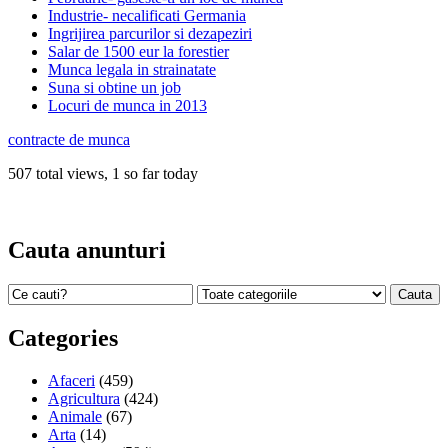
Industrie- necalificati Germania
Ingrijirea parcurilor si dezapeziri
Salar de 1500 eur la forestier
Munca legala in strainatate
Suna si obtine un job
Locuri de munca in 2013
contracte de munca
507 total views, 1 so far today
Cauta anunturi
Categories
Afaceri
(459)
Agricultura
(424)
Animale
(67)
Arta
(14)