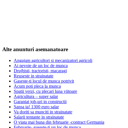
Alte anunturi asemanatoare
Angajam agricultori si mecanizatori agricoli
Ai nevoie de un loc de munca
Drujbisti, tractoristi, macaragi
Reuseste in strainatate
Gaseste-ti locul de munca potrivit
Acum poti pleca la munca
Spatii verzi, cu plecari luna viitoare
Agricultura – super salar
Garantat job-uri in constructii
Sansa ta! 1300 euro salar
Va doriti sa munciti in strainatate
Salarii tentante in strainatate
O viata mai buna din februarie -contract Germania
Februarie- gaseste-ti un loc de munca